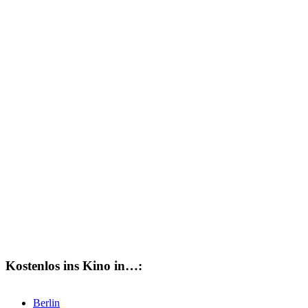
neue Einträge!
Trage Dich einfach für unseren kostenlosen
Newsletter ein:
Email
Bitte trage
Deine E-Mail-Adresse ein.
JETZT EINTRAGEN!
Ich habe die
Datenschutzbestimmungen
gelesen und
akzeptiere diese. Ja, ich möchte den Sneak-Kino-Newsletter
erhalten.
Kostenlos ins Kino in…:
Berlin