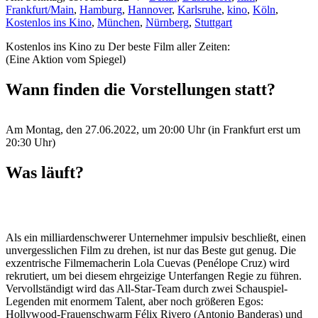
Frankfurt/Main
,
Hamburg
,
Hannover
,
Karlsruhe
,
kino
,
Köln
,
Kostenlos ins Kino
,
München
,
Nürnberg
,
Stuttgart
Kostenlos ins Kino zu Der beste Film aller Zeiten:
(Eine Aktion vom Spiegel)
Wann finden die Vorstellungen statt?
Am Montag, den 27.06.2022, um 20:00 Uhr (in Frankfurt erst um
20:30 Uhr)
Was läuft?
Als ein milliardenschwerer Unternehmer impulsiv beschließt, einen
unvergesslichen Film zu drehen, ist nur das Beste gut genug. Die
exzentrische Filmemacherin Lola Cuevas (Penélope Cruz) wird
rekrutiert, um bei diesem ehrgeizige Unterfangen Regie zu führen.
Vervollständigt wird das All-Star-Team durch zwei Schauspiel-
Legenden mit enormem Talent, aber noch größeren Egos:
Hollywood-Frauenschwarm Félix Rivero (Antonio Banderas) und