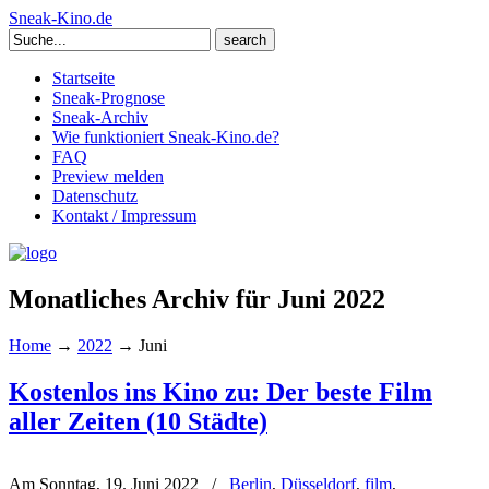
Sneak-Kino.de
Search
for:
Startseite
Sneak-Prognose
Sneak-Archiv
Wie funktioniert Sneak-Kino.de?
FAQ
Preview melden
Datenschutz
Kontakt / Impressum
Monatliches Archiv für Juni 2022
Home
→
2022
→
Juni
Kostenlos ins Kino zu: Der beste Film
aller Zeiten (10 Städte)
Am Sonntag, 19. Juni 2022
/
Berlin
,
Düsseldorf
,
film
,